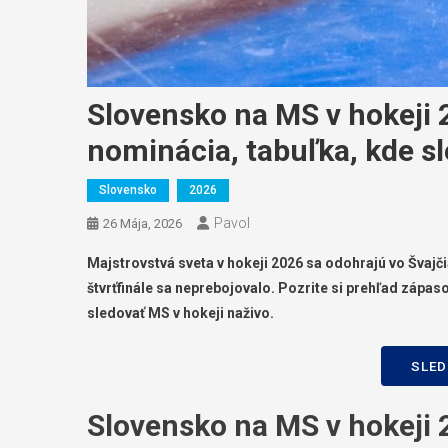
Slovensko na MS v hokeji 
nominácia, tabuľka, kde sl
Slovensko
2026
Pavol
26 Mája, 2026
Majstrovstvá sveta v hokeji 2026 sa odohrajú vo Švajči
štvrťfinále sa neprebojovalo. Pozrite si prehľad zápas
sledovať MS v hokeji naživo.
SLED
Slovensko na MS v hokeji