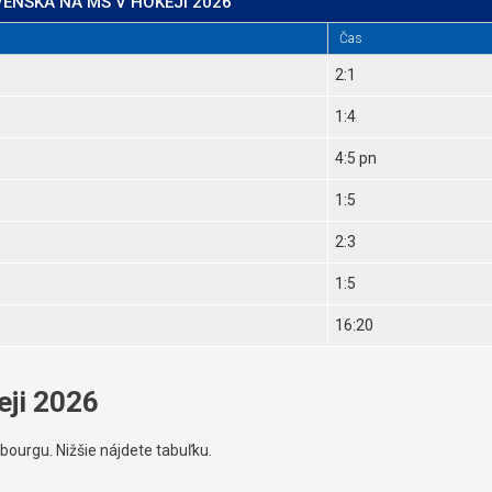
ENSKA NA MS V HOKEJI 2026
Čas
2:1
1:4
4:5 pn
1:5
2:3
1:5
16:20
eji 2026
bourgu. Nižšie nájdete tabuľku.