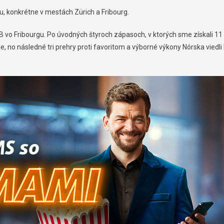
ku, konkrétne v mestách Zürich a Fribourg.
B vo Fribourgu. Po úvodných štyroch zápasoch, v ktorých sme získali 11
le, no následné tri prehry proti favoritom a výborné výkony Nórska viedli 