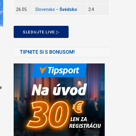
26.05.
Slovensko –
Švédsko
2:4
SLEDUJTE LIVE ▷
TIPNITE SI S BONUSOM!
e