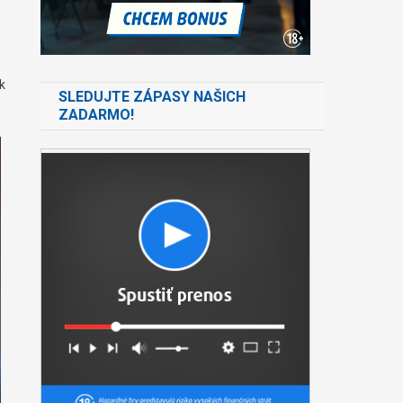
k
SLEDUJTE ZÁPASY NAŠICH
ZADARMO!