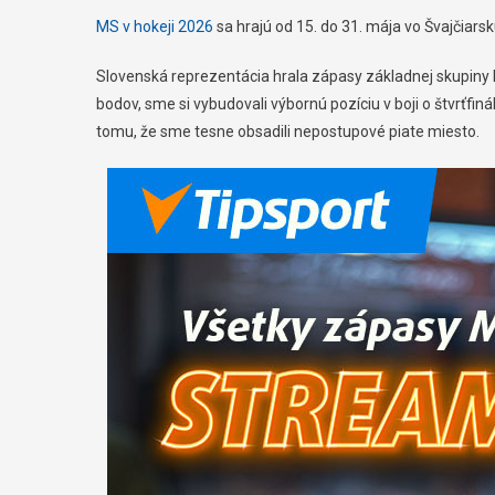
MS v hokeji 2026
sa hrajú od 15. do 31. mája vo Švajčiars
Slovenská reprezentácia hrala zápasy základnej skupiny 
bodov, sme si vybudovali výbornú pozíciu v boji o štvrťfiná
tomu, že sme tesne obsadili nepostupové piate miesto.