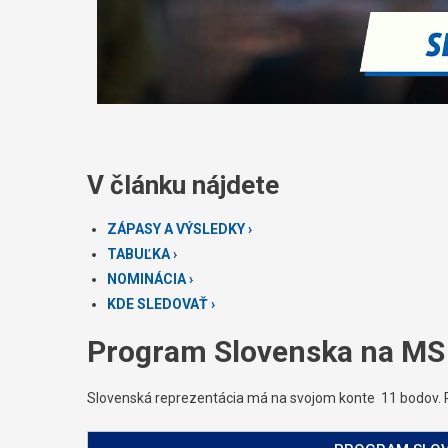
V článku nájdete
ZÁPASY A VÝSLEDKY ›
TABUĽKA ›
NOMINÁCIA ›
KDE SLEDOVAŤ ›
Program Slovenska na MS 
Slovenská reprezentácia má na svojom konte 11 bodov. Poz