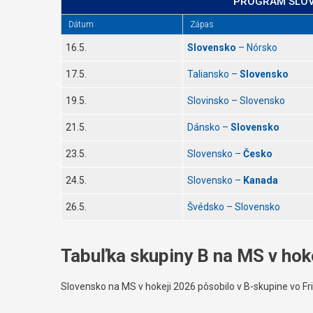
PROGRAM SLOV
Dátum
Zápas
16.5.
Slovensko
– Nórsko
17.5.
Taliansko –
Slovensko
19.5.
Slovinsko – Slovensko
21.5.
Dánsko –
Slovensko
23.5.
Slovensko –
Česko
24.5.
Slovensko –
Kanada
26.5.
Švédsko – Slovensko
Tabuľka skupiny B na MS v hok
Slovensko na MS v hokeji 2026 pôsobilo v B-skupine vo Fri