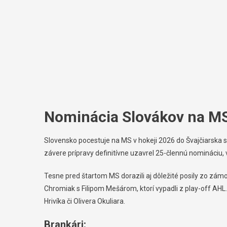
Nominácia Slovákov na MS
Slovensko pocestuje na MS v hokeji 2026 do Švajčiarsk
závere prípravy definitívne uzavrel 25-člennú nomináciu, 
Tesne pred štartom MS dorazili aj dôležité posily zo zámo
Chromiak s Filipom Mešárom, ktorí vypadli z play-off AH
Hrivíka či Olivera Okuliara.
Brankári: