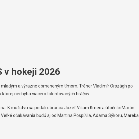
 v hokeji 2026
a s mladým a výrazne obmeneným tímom. Tréner Vladimír Országh po
v ktorej nechýba viacero talentovaných hráčov.
ria. K mužstvu sa pridali obranca Jozef Viliam Kmec a útočníci Martin
L. Veľké očakávania budú aj od Martina Pospíšila, Adama Sýkoru, Mareka