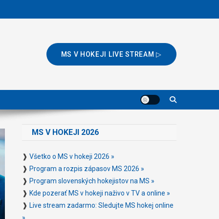
MS V HOKEJI LIVE STREAM ▷
MS V HOKEJI 2026
❱
Všetko o MS v hokeji 2026 »
❱
Program a rozpis zápasov MS 2026 »
❱
Program slovenských hokejistov na MS »
❱
Kde pozerať MS v hokeji naživo v TV a online »
❱
Live stream zadarmo: Sledujte MS hokej online
»