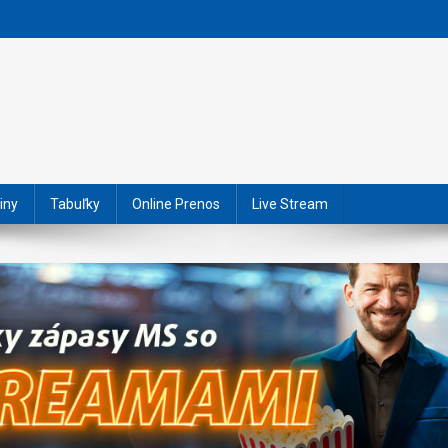
iny
Tabuľky
Online Prenos
Live Stream