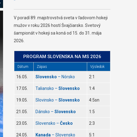
V poradí 89. majstrovstvá sveta v ľadovom hokeji
mužov v roku 2026 hostí Švajčiarsko. Svetový
šampionát v hokeji sa koná od 15. do 31. mája
2026.
PROGRAM SLOVENSKA NA MS 2026
Dátum
Zápas
Výsledok
16.05.
Slovensko
– Nórsko
2:1
17.05.
Taliansko –
Slovensko
1:4
19.05.
Slovinsko –
Slovensko
4:5sn
21.05.
Dánsko –
Slovensko
1:5
23.05.
Slovensko –
Česko
2:3
24.05.
Kanada
– Slovensko
5:1