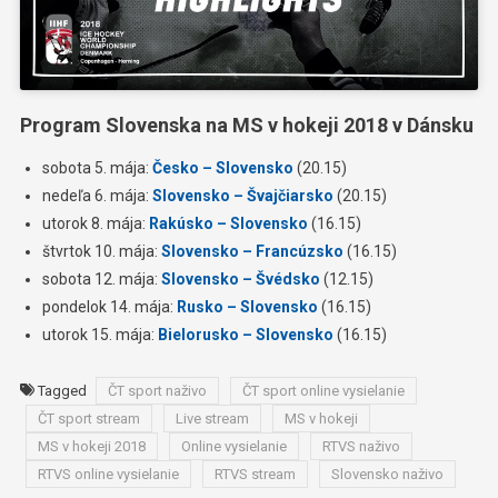
Program Slovenska na MS v hokeji 2018 v Dánsku
sobota 5. mája:
Česko – Slovensko
(20.15)
nedeľa 6. mája:
Slovensko – Švajčiarsko
(20.15)
utorok 8. mája:
Rakúsko – Slovensko
(16.15)
štvrtok 10. mája:
Slovensko – Francúzsko
(16.15)
sobota 12. mája:
Slovensko – Švédsko
(12.15)
pondelok 14. mája:
Rusko – Slovensko
(16.15)
utorok 15. mája:
Bielorusko – Slovensko
(16.15)
Tagged
ČT sport naživo
ČT sport online vysielanie
ČT sport stream
Live stream
MS v hokeji
MS v hokeji 2018
Online vysielanie
RTVS naživo
RTVS online vysielanie
RTVS stream
Slovensko naživo