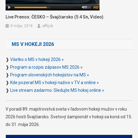
Live Prenos: ČESKO – Švajčiarsko (5:4 Sn, Video)
8 mája, 2018
affiljob
MS V HOKEJI 2026
❱
Všetko o MS v hokeji 2026 »
❱
Program a rozpis zápasov MS 2026 »
❱
Program slovenských hokejistov na MS »
❱
Kde pozerať MS v hokeji naživo v TV a online »
❱
Live stream zadarmo: Sledujte MS hokej online »
V poradí 89. majstrovstvá sveta v ľadovom hokeji mužov v roku
2026 hostí Švajčiarsko. Svetový šampionát v hokeji sa koná od 15.
do 31. mája 2026.