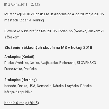
MS
2 Apríla, 2018
MS v hokeji 2018 v Dánsku sa uskutočnia od 4. do 20. mája 2018 v
mestách Kodaň a Herning.
Slovensko bude hrať na MS 2018 v Kodani so Švédsko, Ruskom či
s Českom.
Zloženie základných skupín na MS v hokeji 2018
A-skupina (Kodaň)
Rusko, Švédsko, Česko, Švajčiarsko, Bielorusko, SLOVENSKO,
Francúzsko, Rakúsko
B-skupina (Herning)
Kanada, Fínsko, USA, Nemecko, Nórsko, Lotyšsko, Dánsko,
Kórejská republika
Nedeľa 6. mája (20:15)