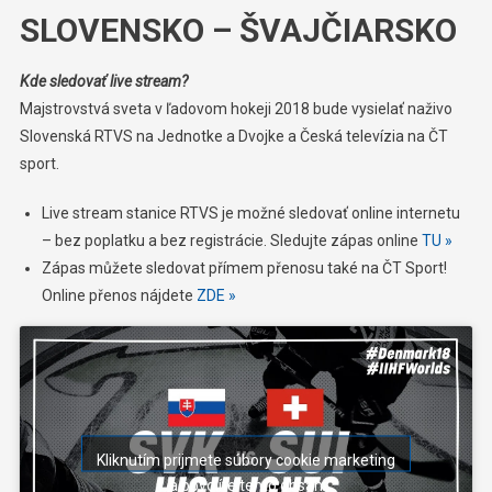
SLOVENSKO – ŠVAJČIARSKO
Kde sledovať live stream?
Majstrovstvá sveta v ľadovom hokeji 2018 bude vysielať naživo
Slovenská RTVS na Jednotke a Dvojke a Česká televízia na ČT
sport.
Live stream stanice RTVS je možné sledovať online internetu
– bez poplatku a bez registrácie. Sledujte zápas online
TU »
Zápas můžete sledovat přímem přenosu také na ČT Sport!
Online přenos nájdete
ZDE »
Kliknutím prijmete súbory cookie marketing
a povolíte tento obsah