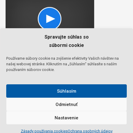
Spravujte súhlas so
súbormi cookie
Používame súbory cookie na zvýšenie efektivity Vašich návštev na
našej webovej stránke. Kliknutím na „Súhlasím“ súhlasíte s naším
používaním súborov cookie.
Sledujte MS v hokeji na TV Tipsport online
Súhlasím
Odmietnuť
Nastavenie
ms-hokej.online
|
Theme: News Portal by
Mystery Themes
.
Podmienky používania
Ochrana osobných údajov
Zásady používania cookies
Ochrana osobných údajov