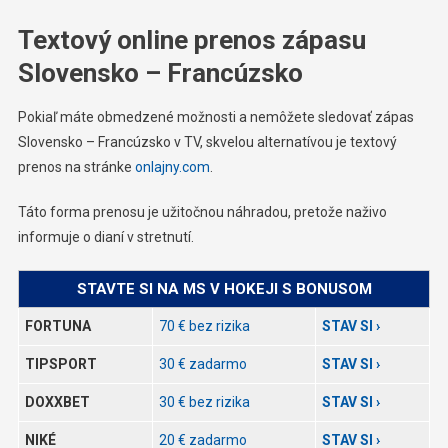
Textový online prenos zápasu
Slovensko – Francúzsko
Pokiaľ máte obmedzené možnosti a nemôžete sledovať zápas
Slovensko – Francúzsko v TV, skvelou alternatívou je textový
prenos na stránke
onlajn
y.com
.
Táto forma prenosu je užitočnou náhradou, pretože naživo
informuje o dianí v stretnutí.
STAVTE SI NA MS V HOKEJI S BONUSOM
FORTUNA
70 € bez rizika
STAV SI ›
TIPSPORT
30 € zadarmo
STAV SI ›
DOXXBET
30 € bez rizika
STAV SI ›
NIKÉ
20 € zadarmo
STAV SI ›