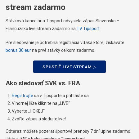
stream zadarmo
Stávková kancelária Tipsport odvysiela zápas Slovensko –
Francúzsko live stream zadarmo na
TV Tipsport
.
Pre sledovanie je potrebná registrácia vďaka ktorej získavate
bonus 30 eur
na prvé stávky celkom zadarmo.
SPUSTIŤ LIVE STREAM ▷
Ako sledovať SVK vs. FRA
Registrujte
sa v Tipsporte a prihláste sa
V hornej lište kliknite na „LIVE“
Vyberte „HOKEJ“
Zvoľte zápas a sledujte live!
Odteraz môžete pozerať športové prenosy 7 dní úplne zadarmo.
Užite si MS v hokeji naplno s Tipsportom!