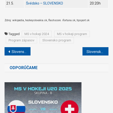
21.5.
Švédsko – SLOVENSKO
20:20h
Zdroj: wikipedia, hockeyslovakia.sk, flashscore. ifortuna.sk, tipsport.sk
Tagged
MS v hokeji 2024
MS v hokeji program
Program zápasov
Slovensko program
Navigácia
Slovensko – Poľsko na MS v hokeji 2024: Naši hokejisti vyhrali 4:0!
Slovensko – Lotyšsko na MS v hokeji 2024: Slováci prehrali 2:3 po sn (VIDEO)
v
ODPORÚČAME
článku