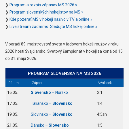
❱
Program a rozpis zápasov MS 2026 »
❱
Program slovenských hokejistov na MS »
❱
Kde pozerať MS v hokeji naživo v TV a online »
❱
Live stream zadarmo: Sledujte MS hokej online »
V poradí 89. majstrovstvá sveta v ľadovom hokeji mužov v roku
2026 hostí Švajčiarsko. Svetový šampionát v hokeji sa koná od 15.
do 31. mája 2026.
PROGRAM SLOVENSKA NA MS 2026
Dátum
Zápas
Výsledok
16.05.
Slovensko
– Nórsko
2:1
17.05.
Taliansko –
Slovensko
1:4
19.05.
Slovinsko –
Slovensko
4:5sn
21.05.
Dánsko –
Slovensko
1:5