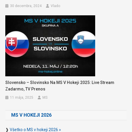
30 decembra, 2024
Vlado
Slovensko – Slovinsko Na MS V Hokeji 2025: Live Stream
Zadarmo, TV Prenos
11 mája, 2025
MS
MS V HOKEJI 2026
❱
Všetko o MS v hokeji 2026 »