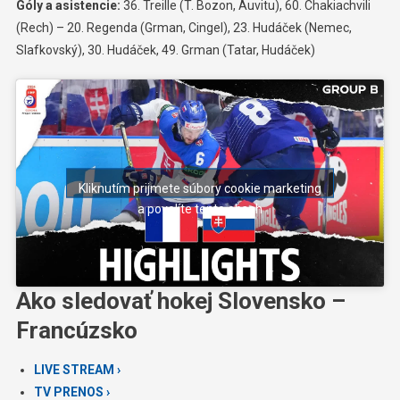
Góly a asistencie:
36. Treille (T. Bozon, Auvitu), 60. Chakiachvili
(Rech) – 20. Regenda (Grman, Cingel), 23. Hudáček (Nemec,
Slafkovský), 30. Hudáček, 49. Grman (Tatar, Hudáček)
Kliknutím prijmete súbory cookie marketing
a povolíte tento obsah
Ako sledovať hokej Slovensko –
Francúzsko
LIVE STREAM ›
TV PRENOS ›