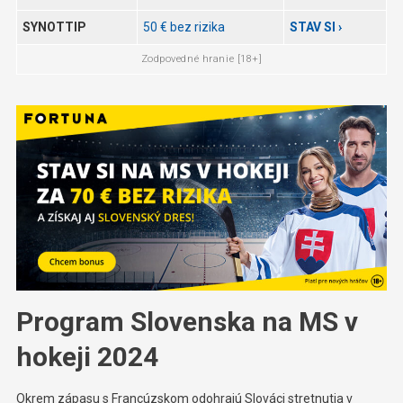
SYNOTTIP
50 € bez rizika
STAV SI ›
Zodpovedné hranie [18+]
Program Slovenska na MS v
hokeji 2024
Okrem zápasu s Francúzskom odohrajú Slováci stretnutia v