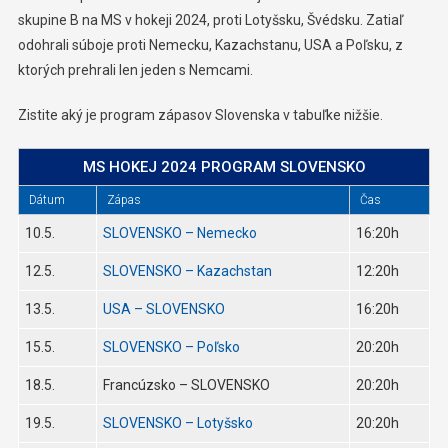
skupine B na MS v hokeji 2024, proti Lotyšsku, Švédsku. Zatiaľ
odohrali súboje proti Nemecku, Kazachstanu, USA a Poľsku, z
ktorých prehrali len jeden s Nemcami.
Zistite aký je program zápasov Slovenska v tabuľke nižšie.
MS HOKEJ 2024 PROGRAM SLOVENSKO
Dátum
Zápas
Čas
10.5.
SLOVENSKO – Nemecko
16:20h
12.5.
SLOVENSKO – Kazachstan
12:20h
13.5.
USA – SLOVENSKO
16:20h
15.5.
SLOVENSKO – Poľsko
20:20h
18.5.
Francúzsko – SLOVENSKO
20:20h
19.5.
SLOVENSKO – Lotyšsko
20:20h